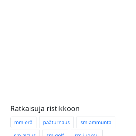
Ratkaisuja ristikkoon
mm-erä
pääturnaus
sm-ammunta
sm-avaus
sm-golf
sm-juoksu