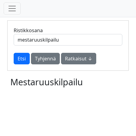
Ristikkosana
Tyhjennä
Ratkaisut ↓
Mestaruuskilpailu