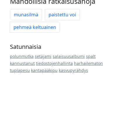
Mahdollisia ratkaisusanoja
munasilmä
paistettu voi
pehmeä keltuainen
Satunnaisia
polunmutka
setäjami
salaisuusalbumi
spalt
kannustanut
tiedostojenhallinta
harhailematon
tuplapesu
kantapääkipu
kasvupyrähdys