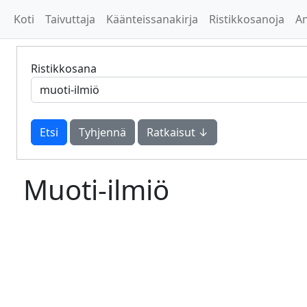
Koti
Taivuttaja
Käänteissanakirja
Ristikkosanoja
A
Ristikkosana
Tyhjennä
Ratkaisut ↓
Muoti-ilmiö