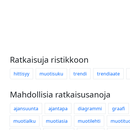
Ratkaisuja ristikkoon
hittisyy
muotisuku
trendi
trendiaate
Mahdollisia ratkaisusanoja
ajansuunta
ajantapa
diagrammi
graafi
muotialku
muotiasia
muotilehti
muotitu