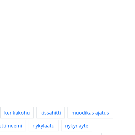
kenkäkohu
kissahitti
muodikas ajatus
ettimeemi
nykylaatu
nykynäyte