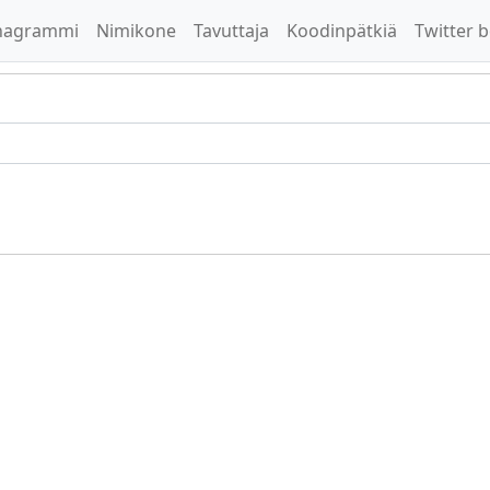
nagrammi
Nimikone
Tavuttaja
Koodinpätkiä
Twitter b