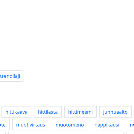
trendilaji
hittikaava
hittilasta
hittimeemi
junnuaalto
ote
muotivirtaus
muotomeno
nappikausi
n