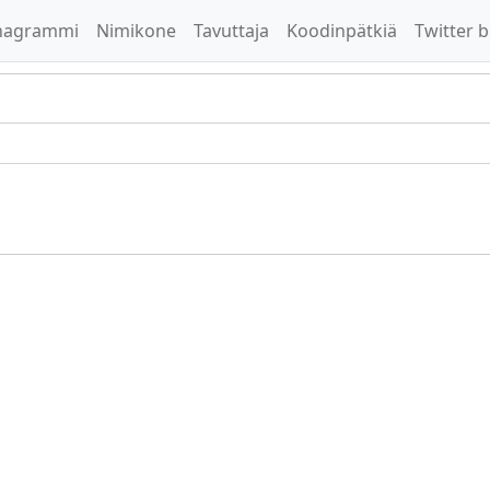
nagrammi
Nimikone
Tavuttaja
Koodinpätkiä
Twitter b