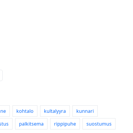
nne
kohtalo
kultalyyra
kunnari
stus
palkitsema
rippipuhe
suostumus