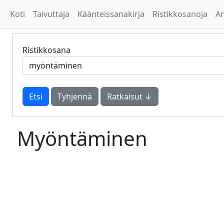
Koti
Taivuttaja
Käänteissanakirja
Ristikkosanoja
A
Ristikkosana
Tyhjennä
Ratkaisut ↓
Myöntäminen