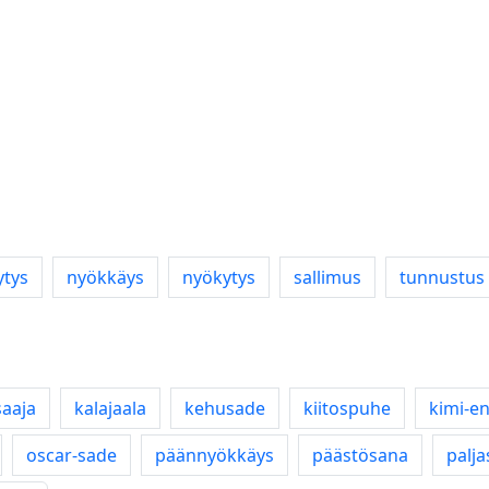
ytys
nyökkäys
nyökytys
sallimus
tunnustus
aaja
kalajaala
kehusade
kiitospuhe
kimi-e
oscar-sade
päännyökkäys
päästösana
palja