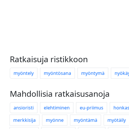
Ratkaisuja ristikkoon
myöntely
myöntösana
myöntymä
nyökä
Mahdollisia ratkaisusanoja
ansioristi
elehtiminen
eu-priimus
honkas
merkkisija
myönne
myöntämä
myötäily