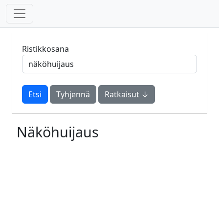
Ristikkosana
Tyhjennä
Ratkaisut ↓
Näköhuijaus