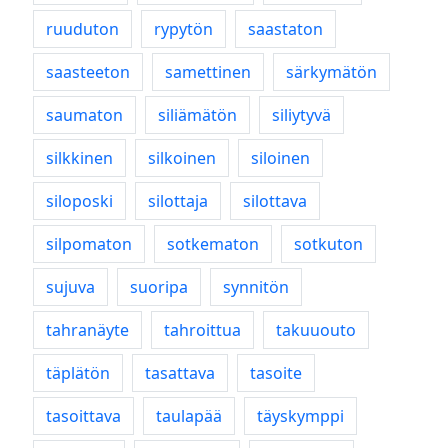
ruuduton
rypytön
saastaton
saasteeton
samettinen
särkymätön
saumaton
siliämätön
siliytyvä
silkkinen
silkoinen
siloinen
siloposki
silottaja
silottava
silpomaton
sotkematon
sotkuton
sujuva
suoripa
synnitön
tahranäyte
tahroittua
takuuouto
täplätön
tasattava
tasoite
tasoittava
taulapää
täyskymppi