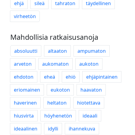
ehjä
sileä
tahraton
täydellinen
virheetön
Mahdollisia ratkaisusanoja
absoluutti
altaaton
ampumaton
arveton
aukomaton
aukoton
ehdoton
eheä
ehiö
ehjäpintainen
eriomainen
eukoton
haavaton
haverinen
heltaton
hiotettava
hiusvirta
höyhenetön
ideaali
ideaalinen
idylli
ihannekuva