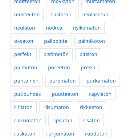
moitteeton
möykytön
murtamaton
musteeton
nastaton
neulaseton
neulaton
notkea
nylkemätön
oksaton
pallopinta
palmikoton
perfekti
pistimetön
pitsitön
poimuton
poreeton
pressi
puhtoinen
purematon
purkamaton
putipuhdas
puutteeton
räpylätön
rihlaton
riisumaton
rikkeetön
rikkumaton
ripsuton
risaton
roskaton
ruhjomaton
ruodoton