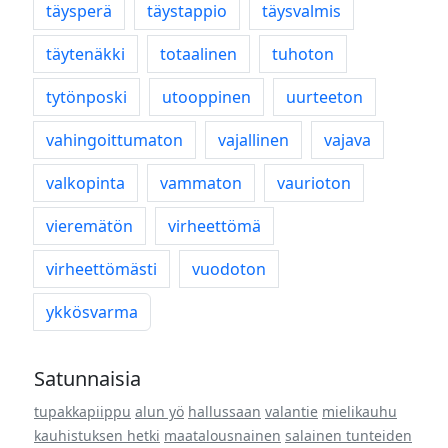
täysperä
täystappio
täysvalmis
täytenäkki
totaalinen
tuhoton
tytönposki
utooppinen
uurteeton
vahingoittumaton
vajallinen
vajava
valkopinta
vammaton
vaurioton
vieremätön
virheettömä
virheettömästi
vuodoton
ykkösvarma
Satunnaisia
tupakkapiippu
alun yö
hallussaan
valantie
mielikauhu
kauhistuksen hetki
maatalousnainen
salainen tunteiden