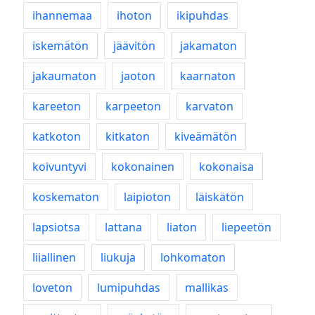
ihannemaa
ihoton
ikipuhdas
iskemätön
jäävitön
jakamaton
jakaumaton
jaoton
kaarnaton
kareeton
karpeeton
karvaton
katkoton
kitkaton
kiveämätön
koivuntyvi
kokonainen
kokonaisa
koskematon
laipioton
läiskätön
lapsiotsa
lattana
liaton
liepeetön
liiallinen
liukuja
lohkomaton
loveton
lumipuhdas
mallikas