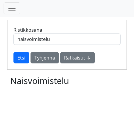
Ristikkosana
Tyhjennä
Ratkaisut ↓
Naisvoimistelu