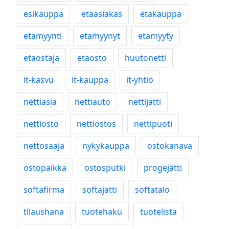
esikauppa
etäasiakas
etäkauppa
etämyynti
etämyynyt
etämyyty
etäostaja
etäosto
huutonetti
it-kasvu
it-kauppa
it-yhtiö
nettiasia
nettiauto
nettijätti
nettiosto
nettiostos
nettipuoti
nettosaaja
nykykauppa
ostokanava
ostopaikka
ostosputki
progejätti
softafirma
softajätti
softatalo
tilaushana
tuotehaku
tuotelista