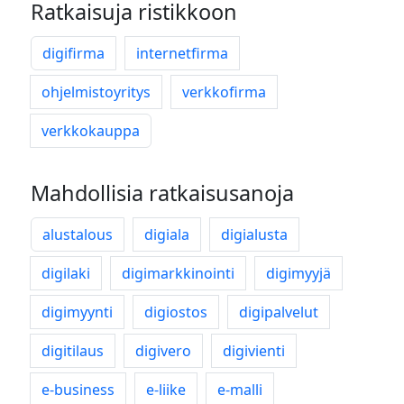
Ratkaisuja ristikkoon
digifirma
internetfirma
ohjelmistoyritys
verkkofirma
verkkokauppa
Mahdollisia ratkaisusanoja
alustalous
digiala
digialusta
digilaki
digimarkkinointi
digimyyjä
digimyynti
digiostos
digipalvelut
digitilaus
digivero
digivienti
e-business
e-liike
e-malli