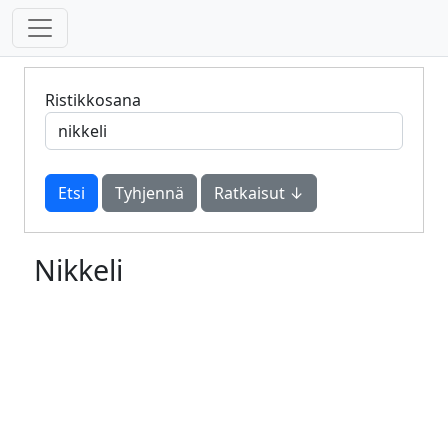
Ristikkosana
Tyhjennä
Ratkaisut ↓
Nikkeli