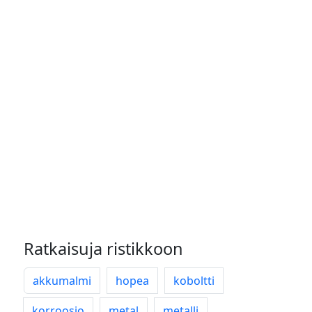
Ratkaisuja ristikkoon
akkumalmi
hopea
koboltti
korroosio
metal
metalli