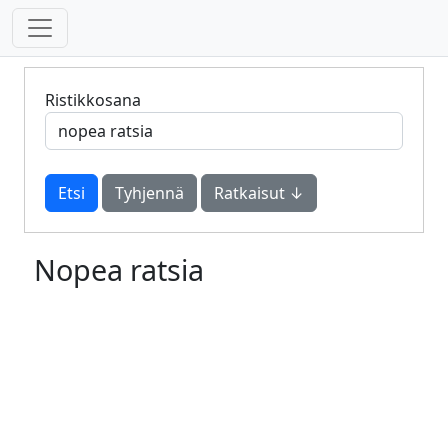
Ristikkosana
Tyhjennä
Ratkaisut ↓
Nopea ratsia