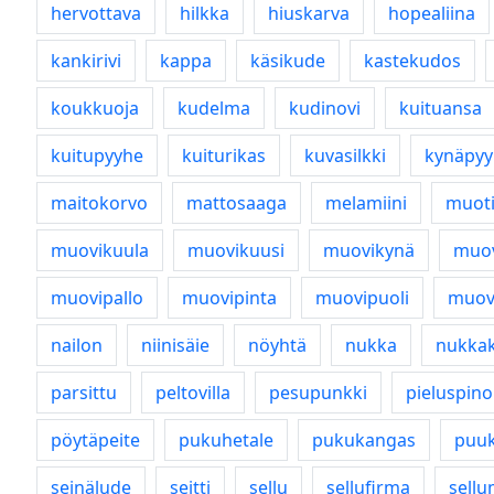
hervottava
hilkka
hiuskarva
hopealiina
kankirivi
kappa
käsikude
kastekudos
koukkuoja
kudelma
kudinovi
kuituansa
kuitupyyhe
kuiturikas
kuvasilkki
kynäpyy
maitokorvo
mattosaaga
melamiini
muot
muovikuula
muovikuusi
muovikynä
muov
muovipallo
muovipinta
muovipuoli
muovi
nailon
niinisäie
nöyhtä
nukka
nukka
parsittu
peltovilla
pesupunkki
pieluspino
pöytäpeite
pukuhetale
pukukangas
puuk
seinälude
seitti
sellu
sellufirma
sell