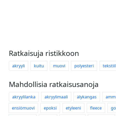
Ratkaisuja ristikkoon
akryyli
kuitu
muovi
polyesteri
tekstiil
Mahdollisia ratkaisusanoja
akryylilanka
akryylimaali
älykangas
amm
ensiömuovi
epoksi
etyleeni
fleece
go