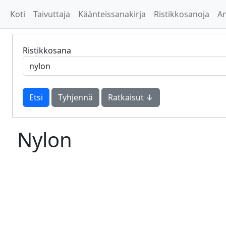
Koti
Taivuttaja
Käänteissanakirja
Ristikkosanoja
A
Ristikkosana
Tyhjennä
Ratkaisut ↓
Nylon