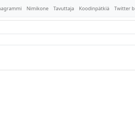
nagrammi
Nimikone
Tavuttaja
Koodinpätkiä
Twitter b