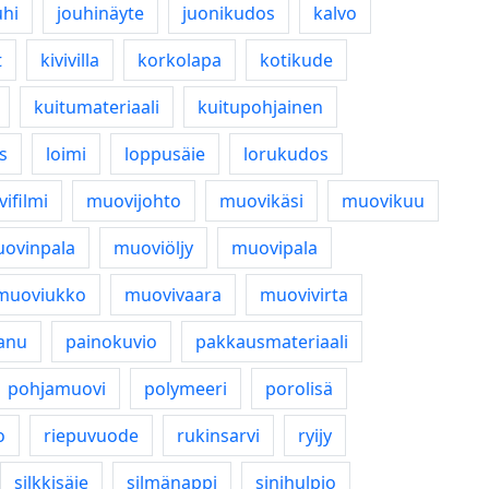
uhi
jouhinäyte
juonikudos
kalvo
t
kivivilla
korkolapa
kotikude
kuitumateriaali
kuitupohjainen
s
loimi
loppusäie
lorukudos
ifilmi
muovijohto
muovikäsi
muovikuu
ovinpala
muoviöljy
muovipala
muoviukko
muovivaara
muovivirta
anu
painokuvio
pakkausmateriaali
pohjamuovi
polymeeri
porolisä
o
riepuvuode
rukinsarvi
ryijy
silkkisäie
silmänappi
sinihulpio