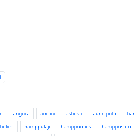
i
e
angora
aniliini
asbesti
aune-polo
ban
beliini
hamppulaji
hamppumies
hamppusato