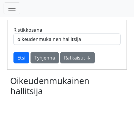
Ristikkosana
Tyhjennä
Ratkaisut ↓
Oikeudenmukainen
hallitsija