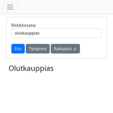
Ristikkosana
Tyhjennä
Ratkaisut ↓
Olutkauppias