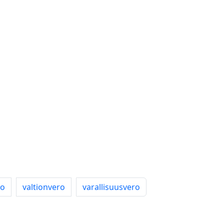
ro
valtionvero
varallisuusvero