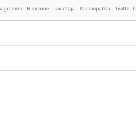
nagrammi
Nimikone
Tavuttaja
Koodinpätkiä
Twitter b