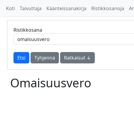
Koti
Taivuttaja
Käänteissanakirja
Ristikkosanoja
A
Ristikkosana
Tyhjennä
Ratkaisut ↓
Omaisuusvero