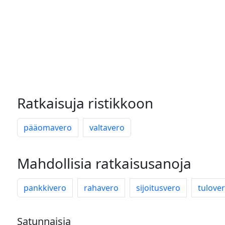
Ratkaisuja ristikkoon
pääomavero
valtavero
Mahdollisia ratkaisusanoja
pankkivero
rahavero
sijoitusvero
tulove
Satunnaisia