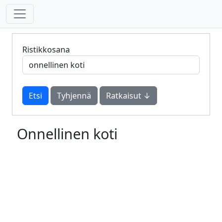
Ristikkosana
Tyhjennä
Ratkaisut ↓
Onnellinen koti