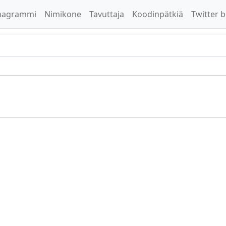
nagrammi
Nimikone
Tavuttaja
Koodinpätkiä
Twitter b