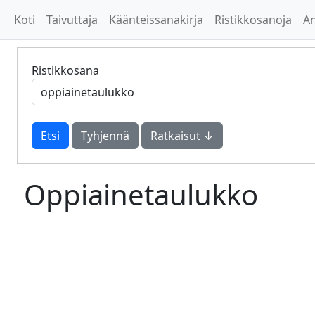
Koti
Taivuttaja
Käänteissanakirja
Ristikkosanoja
A
Ristikkosana
Tyhjennä
Ratkaisut ↓
Oppiainetaulukko