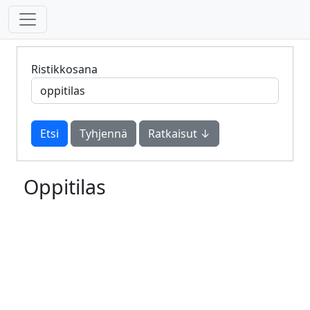
Ristikkosana
Tyhjennä
Ratkaisut ↓
Oppitilas