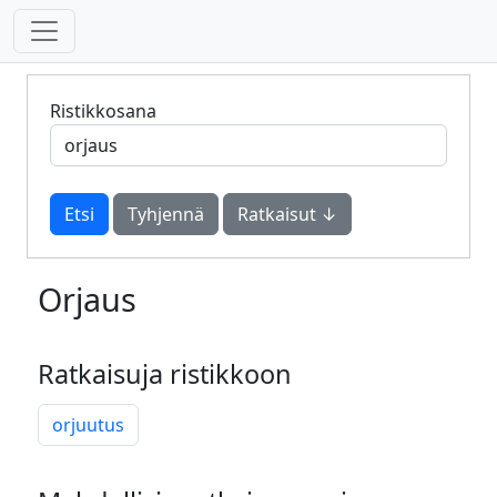
Ristikkosana
Tyhjennä
Ratkaisut ↓
Orjaus
Ratkaisuja ristikkoon
orjuutus