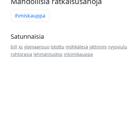
Mahdollisia ratkaisusanoja
ihmiskauppa
Satunnaisia
bill
xs
ylämaansuo
lotottu
möhkälesä
jättinimi
syysviulu
rohtorasia
lehmäntuotos
intiimikauppa