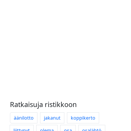
Ratkaisuja ristikkoon
äänilotto
jakanut
koppikerto
liittynyt
olema
osa
osalähtö