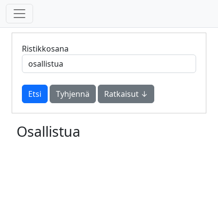
Ristikkosana
Tyhjennä
Ratkaisut ↓
Osallistua