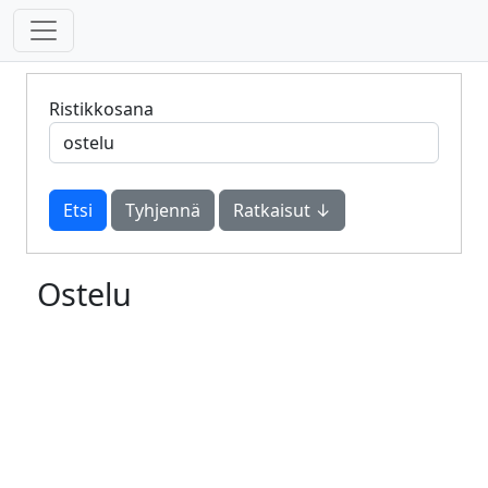
Ristikkosana
Tyhjennä
Ratkaisut ↓
Ostelu