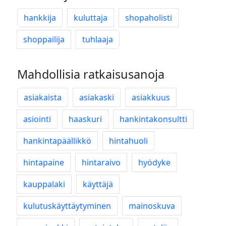
hankkija
kuluttaja
shopaholisti
shoppailija
tuhlaaja
Mahdollisia ratkaisusanoja
asiakaista
asiakaski
asiakkuus
asiointi
haaskuri
hankintakonsultti
hankintapäällikkö
hintahuoli
hintapaine
hintaraivo
hyödyke
kauppalaki
käyttäjä
kulutuskäyttäytyminen
mainoskuva