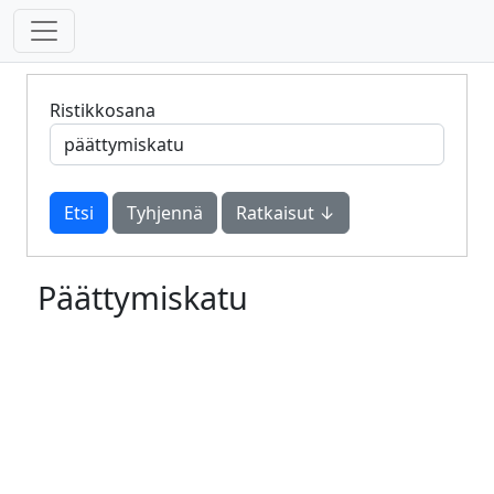
Ristikkosana
Tyhjennä
Ratkaisut ↓
Päättymiskatu