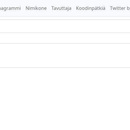
nagrammi
Nimikone
Tavuttaja
Koodinpätkiä
Twitter b