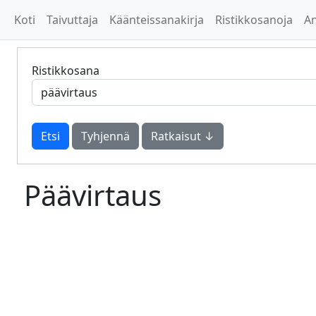
Koti
Taivuttaja
Käänteissanakirja
Ristikkosanoja
A
Ristikkosana
Tyhjennä
Ratkaisut ↓
Päävirtaus