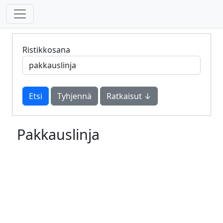
Ristikkosana
Tyhjennä
Ratkaisut ↓
Pakkauslinja