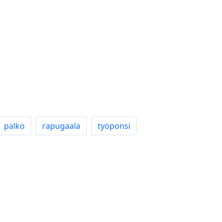
palko
rapugaala
työponsi