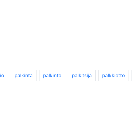
io
palkinta
palkinto
palkitsija
palkkiotto