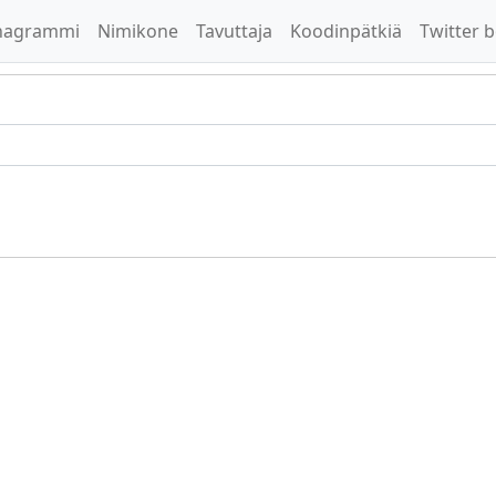
nagrammi
Nimikone
Tavuttaja
Koodinpätkiä
Twitter b