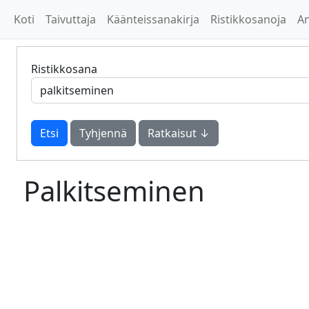
Koti
Taivuttaja
Käänteissanakirja
Ristikkosanoja
A
Ristikkosana
Tyhjennä
Ratkaisut ↓
Palkitseminen