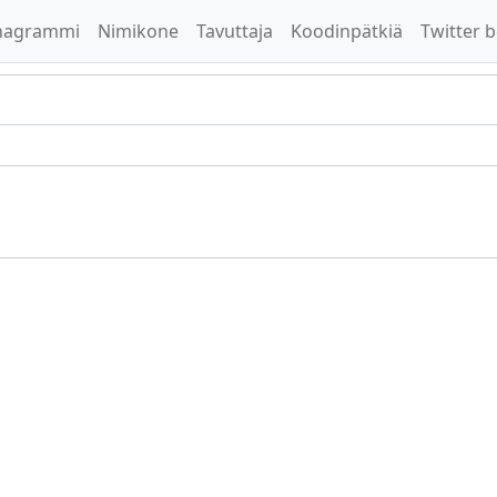
nagrammi
Nimikone
Tavuttaja
Koodinpätkiä
Twitter b