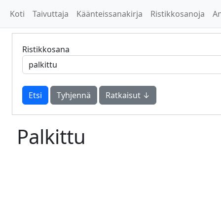
Koti
Taivuttaja
Käänteissanakirja
Ristikkosanoja
A
Ristikkosana
Tyhjennä
Ratkaisut ↓
Palkittu