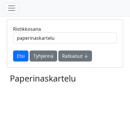
Ristikkosana
Tyhjennä
Ratkaisut ↓
Paperinaskartelu