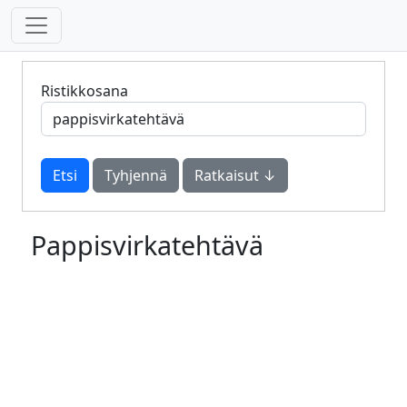
Ristikkosana
Tyhjennä
Ratkaisut ↓
Pappisvirkatehtävä