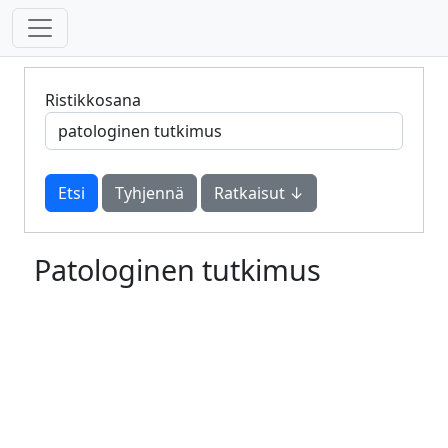
Ristikkosana
Tyhjennä
Ratkaisut ↓
Patologinen tutkimus