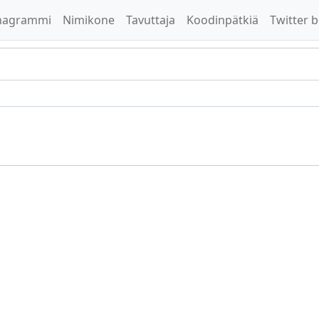
nagrammi
Nimikone
Tavuttaja
Koodinpätkiä
Twitter b