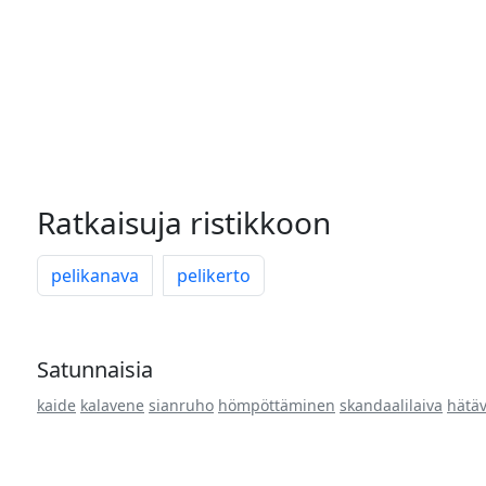
Ratkaisuja ristikkoon
pelikanava
pelikerto
Satunnaisia
kaide
kalavene
sianruho
hömpöttäminen
skandaalilaiva
hätäv