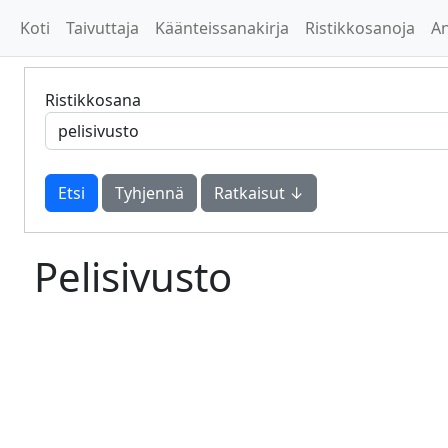
Koti
Taivuttaja
Käänteissanakirja
Ristikkosanoja
A
Ristikkosana
Tyhjennä
Ratkaisut ↓
Pelisivusto