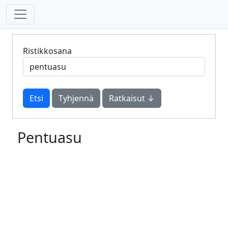
Ristikkosana
Tyhjennä
Ratkaisut ↓
Pentuasu