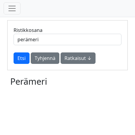
Ristikkosana
Tyhjennä
Ratkaisut ↓
Perämeri