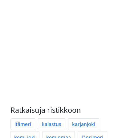
Ratkaisuja ristikkoon
itämeri
kalastus
karjanjoki
kemi-joki
keminmaa
länsimeri