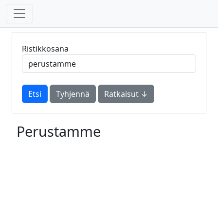
Ristikkosana
Tyhjennä
Ratkaisut ↓
Perustamme