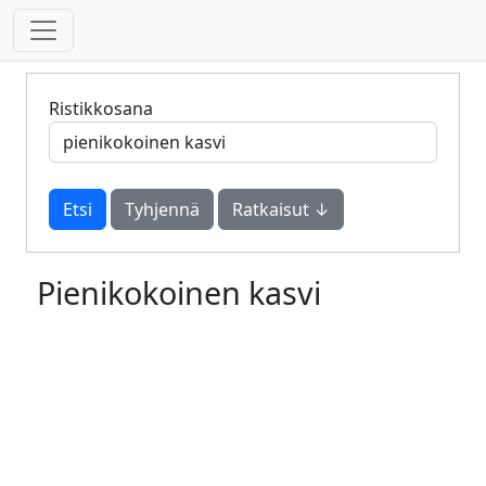
Ristikkosana
Tyhjennä
Ratkaisut ↓
Pienikokoinen kasvi