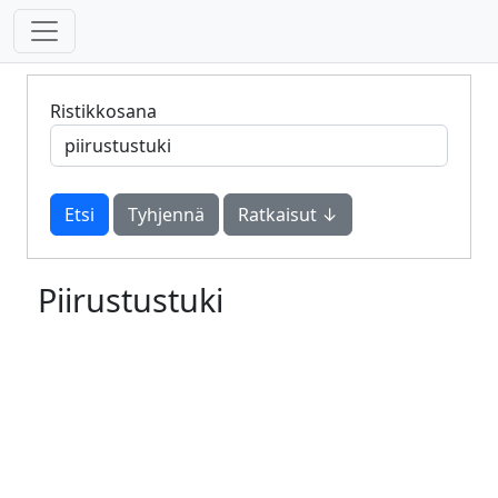
Ristikkosana
Tyhjennä
Ratkaisut ↓
Piirustustuki