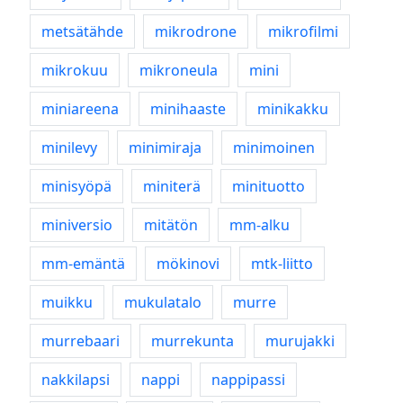
metsätähde
mikrodrone
mikrofilmi
mikrokuu
mikroneula
mini
miniareena
minihaaste
minikakku
minilevy
minimiraja
minimoinen
minisyöpä
miniterä
minituotto
miniversio
mitätön
mm-alku
mm-emäntä
mökinovi
mtk-liitto
muikku
mukulatalo
murre
murrebaari
murrekunta
murujakki
nakkilapsi
nappi
nappipassi