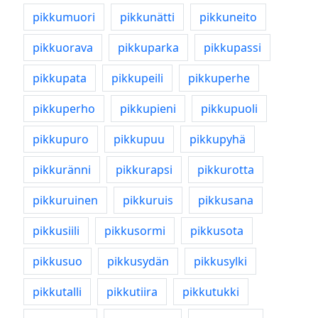
pikkumuori
pikkunätti
pikkuneito
pikkuorava
pikkuparka
pikkupassi
pikkupata
pikkupeili
pikkuperhe
pikkuperho
pikkupieni
pikkupuoli
pikkupuro
pikkupuu
pikkupyhä
pikkuränni
pikkurapsi
pikkurotta
pikkuruinen
pikkuruis
pikkusana
pikkusiili
pikkusormi
pikkusota
pikkusuo
pikkusydän
pikkusylki
pikkutalli
pikkutiira
pikkutukki