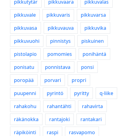
pikkutytär
pikkuvaara
pikkuvalas
pikkuvale
pikkuvaris
pikkuvarsa
pikkuvasa
pikkuvauva
pikkuvika
pikkuvuohi
pinnistys
piskuinen
pistolapio
pomomies
ponihäntä
ponisatu
ponnistava
ponsi
poropää
porvari
propri
puupenni
pyrintö
pyritty
q-liike
rahakohu
rahantähti
rahavirta
räkänokka
rantajoki
rantakari
räpiköinti
raspi
rasvapomo