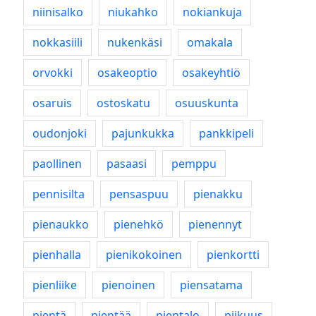
niinisalko
niukahko
nokiankuja
nokkasiili
nukenkäsi
omakala
orvokki
osakeoptio
osakeyhtiö
osaruis
ostoskatu
osuuskunta
oudonjoki
pajunkukka
pankkipeli
paollinen
pasaasi
pemppu
pennisilta
pensaspuu
pienakku
pienaukko
pienehkö
pienennyt
pienhalla
pienikokoinen
pienkortti
pienliike
pienoinen
piensatama
pientä
pientää
pientalo
piikuus