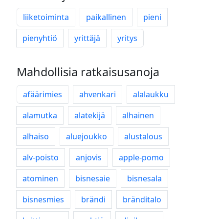
liiketoiminta
paikallinen
pieni
pienyhtiö
yrittäjä
yritys
Mahdollisia ratkaisusanoja
afäärimies
ahvenkari
alalaukku
alamutka
alatekijä
alhainen
alhaiso
aluejoukko
alustalous
alv-poisto
anjovis
apple-pomo
atominen
bisnesaie
bisnesala
bisnesmies
brändi
bränditalo