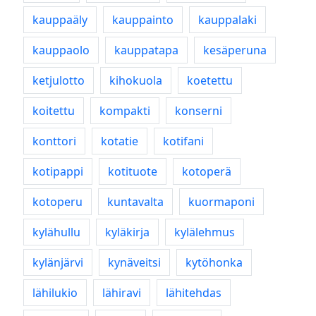
kauppaäly
kauppainto
kauppalaki
kauppaolo
kauppatapa
kesäperuna
ketjulotto
kihokuola
koetettu
koitettu
kompakti
konserni
konttori
kotatie
kotifani
kotipappi
kotituote
kotoperä
kotoperu
kuntavalta
kuormaponi
kylähullu
kyläkirja
kylälehmus
kylänjärvi
kynäveitsi
kytöhonka
lähilukio
lähiravi
lähitehdas