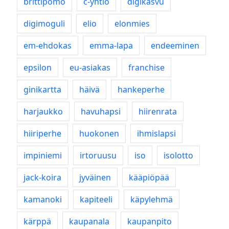
brittipomo
c-yhtiö
digikasvu
digimoguli
elio
elonmies
em-ehdokas
emma-lapa
endeeminen
epsilon
eu-asiakas
franchise
ginikartta
häivä
hankeperhe
harjaukko
havuhapsi
hiirenrata
hiiriperhe
huokonen
ihmislapsi
impiniemi
irtoruusu
iso
isolotto
jack-koira
jyväinen
kääpiöpää
kamanoki
kapiteeli
käpylehmä
kärppä
kaupanala
kaupanpito