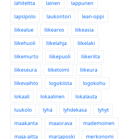
lähiteltta
lainen
lappunen
lapsipolo
laukontori
lean-oppi
liikealue
liikearvo
liikeasia
liikehuoli
liikelahja
liikelaki
liikemurto
liikepuoli
liikeriita
liikeseura
liiketoimi
liikeura
liikevaihto
logokiista
logokohu
lokaali
lokaalinen
lokalauta
luukolo
lyhä
lyhdekasa
lyhyt
maakanta
maaorava
mademoinen
maja-aitta
marjaposki
merkonomi