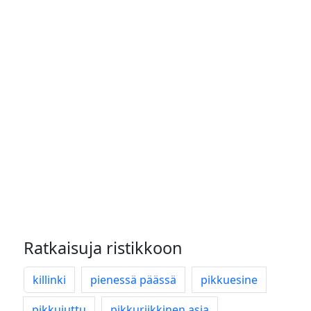
Ratkaisuja ristikkoon
killinki
pienessä päässä
pikkuesine
pikkujuttu
pikkuriikkinen asia