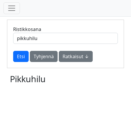
Ristikkosana
Tyhjennä
Ratkaisut ↓
Pikkuhilu