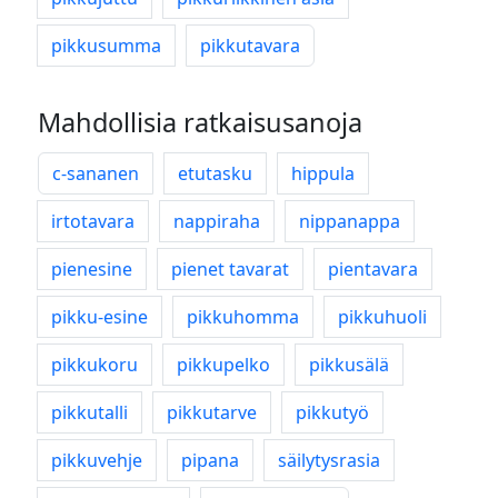
pikkusumma
pikkutavara
Mahdollisia ratkaisusanoja
c-sananen
etutasku
hippula
irtotavara
nappiraha
nippanappa
pienesine
pienet tavarat
pientavara
pikku-esine
pikkuhomma
pikkuhuoli
pikkukoru
pikkupelko
pikkusälä
pikkutalli
pikkutarve
pikkutyö
pikkuvehje
pipana
säilytysrasia