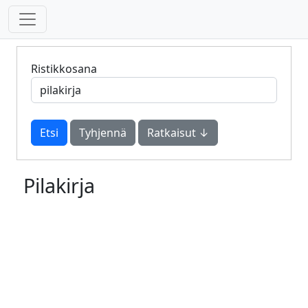
Ristikkosana
Tyhjennä
Ratkaisut ↓
Pilakirja