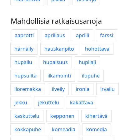
Mahdollisia ratkaisusanoja
aaprotti
aprillaus
aprilli
farssi
härnäily
hauskanpito
hohottava
hupailu
hupaisuus
hupilaji
hupsuilta
ilkamointi
ilopuhe
iloremakka
ilveily
ironia
irvailu
jekku
jekuttelu
kakattava
kaskuttelu
kepponen
kihertävä
kokkapuhe
komeadia
komedia