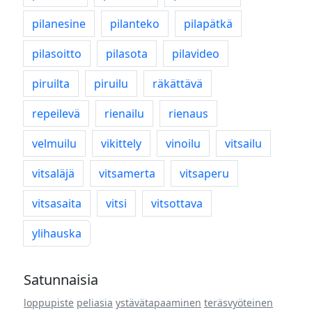
pilanesine
pilanteko
pilapätkä
pilasoitto
pilasota
pilavideo
piruilta
piruilu
räkättävä
repeilevä
rienailu
rienaus
velmuilu
vikittely
vinoilu
vitsailu
vitsaläjä
vitsamerta
vitsaperu
vitsasaita
vitsi
vitsottava
ylihauska
Satunnaisia
loppupiste
peliasia
ystävätapaaminen
teräsvyöteinen