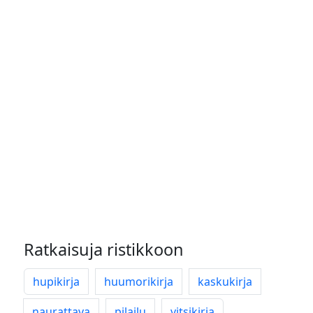
Ratkaisuja ristikkoon
hupikirja
huumorikirja
kaskukirja
naurattava
pilailu
vitsikirja