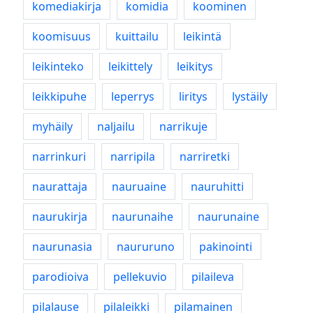
komediakirja
komidia
koominen
koomisuus
kuittailu
leikintä
leikinteko
leikittely
leikitys
leikkipuhe
leperrys
liritys
lystäily
myhäily
naljailu
narrikuje
narrinkuri
narripila
narriretki
naurattaja
nauruaine
nauruhitti
naurukirja
naurunaihe
naurunaine
naurunasia
naururuno
pakinointi
parodioiva
pellekuvio
pilaileva
pilalause
pilaleikki
pilamainen