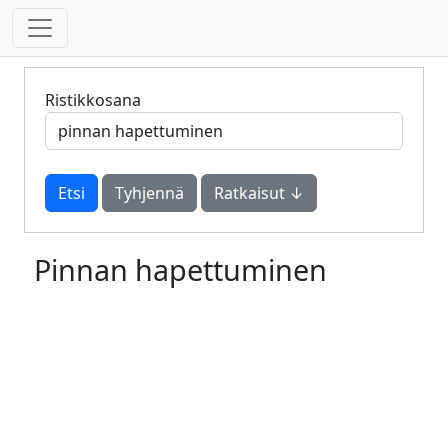
Ristikkosana
Tyhjennä
Ratkaisut ↓
Pinnan hapettuminen