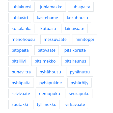
juhlakuosi
juhlamekko
juhlapaita
juhlaväri
kastehame
koruhousu
kultalanka
kutuasu
lainavaate
menohousu
messuvaate
minitoppi
pitopaita
pitovaate
pitsikoriste
pitsiliivi
pitsimekko
pitsireunus
punaviitta
pyhähousu
pyhänuttu
pyhäpaita
pyhäpukine
pyhäröijy
reivivaate
riemupuku
seurapuku
suutakki
tyllimekko
virkavaate