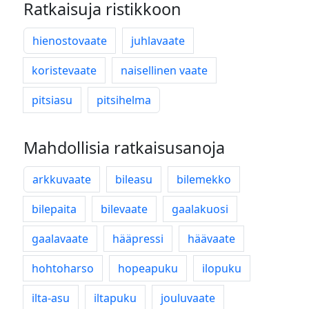
Ratkaisuja ristikkoon
hienostovaate
juhlavaate
koristevaate
naisellinen vaate
pitsiasu
pitsihelma
Mahdollisia ratkaisusanoja
arkkuvaate
bileasu
bilemekko
bilepaita
bilevaate
gaalakuosi
gaalavaate
hääpressi
häävaate
hohtoharso
hopeapuku
ilopuku
ilta-asu
iltapuku
jouluvaate