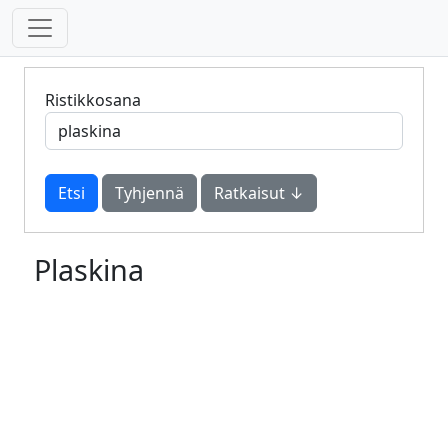
Ristikkosana
Tyhjennä
Ratkaisut ↓
Plaskina