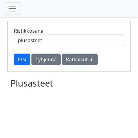
Ristikkosana
Tyhjennä
Ratkaisut ↓
Plusasteet