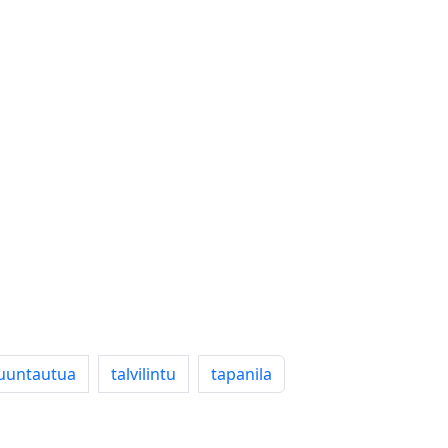
uuntautua
talvilintu
tapanila