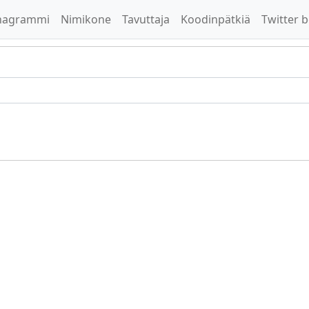
nagrammi
Nimikone
Tavuttaja
Koodinpätkiä
Twitter b