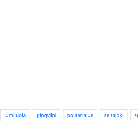
lumiluola
pingviini
polaarialue
seitajoki
s