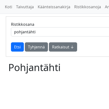
Koti
Taivuttaja
Käänteissanakirja
Ristikkosanoja
A
Ristikkosana
Tyhjennä
Ratkaisut ↓
Pohjantähti