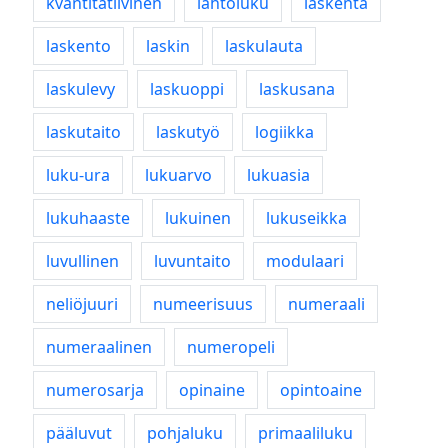
kvantitatiivinen
lähtöluku
laskenta
laskento
laskin
laskulauta
laskulevy
laskuoppi
laskusana
laskutaito
laskutyö
logiikka
luku-ura
lukuarvo
lukuasia
lukuhaaste
lukuinen
lukuseikka
luvullinen
luvuntaito
modulaari
neliöjuuri
numeerisuus
numeraali
numeraalinen
numeropeli
numerosarja
opinaine
opintoaine
pääluvut
pohjaluku
primaaliluku