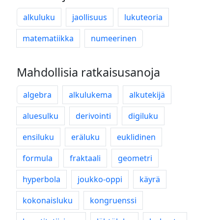
alkuluku
jaollisuus
lukuteoria
matematiikka
numeerinen
Mahdollisia ratkaisusanoja
algebra
alkulukema
alkutekijä
aluesulku
derivointi
digiluku
ensiluku
eräluku
euklidinen
formula
fraktaali
geometri
hyperbola
joukko-oppi
käyrä
kokonaisluku
kongruenssi