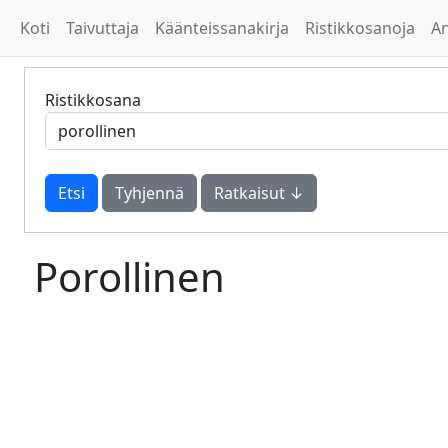
Koti
Taivuttaja
Käänteissanakirja
Ristikkosanoja
A
Ristikkosana
Tyhjennä
Ratkaisut ↓
Porollinen