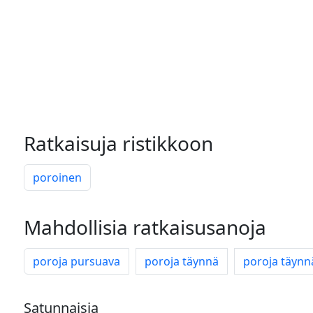
Ratkaisuja ristikkoon
poroinen
Mahdollisia ratkaisusanoja
poroja pursuava
poroja täynnä
poroja täynn
Satunnaisia