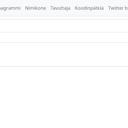
nagrammi
Nimikone
Tavuttaja
Koodinpätkiä
Twitter b