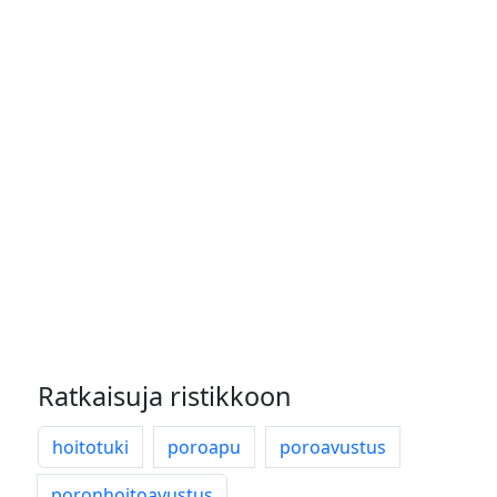
Ratkaisuja ristikkoon
hoitotuki
poroapu
poroavustus
poronhoitoavustus