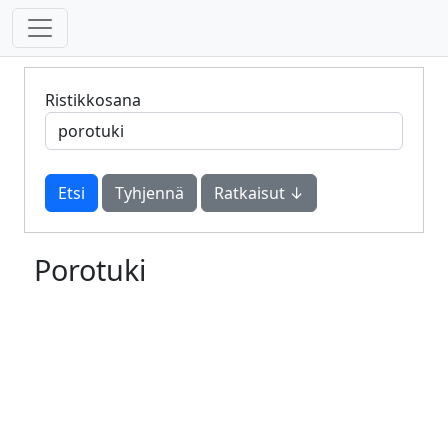
Ristikkosana
Tyhjennä
Ratkaisut ↓
Porotuki