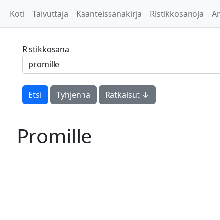
Koti
Taivuttaja
Käänteissanakirja
Ristikkosanoja
A
Ristikkosana
Tyhjennä
Ratkaisut ↓
Promille