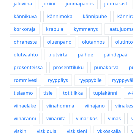
jaloviina
joriini
juomapanos
juomarasti
kännikuva
kännimoka
kännipuhe
kännir
korkoraja
krapula
kymmenys
laatujuom
ohraneste
oluenpano
olutannos
olutinto
olutvaahto
olutvirta
päihde
päihdepää
prosenteissa
prosenttiluku
punakorva
p
rommivesi
ryyppäys
ryyppybile
ryyppyväl
tislaamo
tisle
totitilkka
tuplakänni
v-
viinaeläke
viinahomma
viinajano
viinakes
viinaränni
viinariita
viinarikos
viinas
viskin
viskipula
viskisieni
ykköskalja