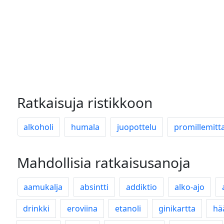
Ratkaisuja ristikkoon
alkoholi
humala
juopottelu
promillemitta
Mahdollisia ratkaisusanoja
aamukalja
absintti
addiktio
alko-ajo
drinkki
eroviina
etanoli
ginikartta
hä