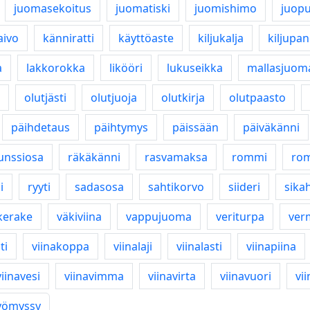
juomasekoitus
juomatiski
juomishimo
juop
aivo
känniratti
käyttöaste
kiljukalja
kiljupa
a
lakkorokka
likööri
lukuseikka
mallasjuom
olutjästi
olutjuoja
olutkirja
olutpaasto
päihdetaus
päihtymys
päissään
päiväkänni
unssiosa
räkäkänni
rasvamaksa
rommi
ro
i
ryyti
sadasosa
sahtikorvo
siideri
sika
kerake
väkiviina
vappujuoma
veriturpa
ver
ti
viinakoppa
viinalaji
viinalasti
viinapiina
viinavesi
viinavimma
viinavirta
viinavuori
vi
yömyssy