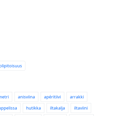
olipitoisuus
metri
anisviina
apéritiivi
arrakki
uppelissa
hutikka
iltakalja
iltaviini