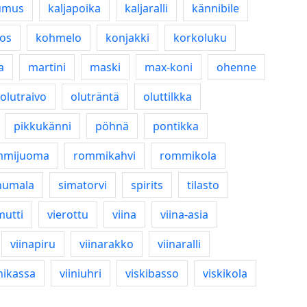
umus
kaljapoika
kaljaralli
kännibile
nos
kohmelo
konjakki
korkoluku
a
martini
maski
max-koni
ohenne
olutraivo
oluträntä
oluttilkka
pikkukänni
pöhnä
pontikka
mmijuoma
rommikahvi
rommikola
humala
simatorvi
spirits
tilasto
mutti
vierottu
viina
viina-asia
viinapiru
viinarakko
viinaralli
inikassa
viiniuhri
viskibasso
viskikola