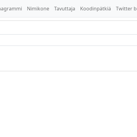
nagrammi
Nimikone
Tavuttaja
Koodinpätkiä
Twitter b