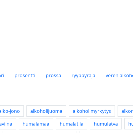
ri
prosentti
prossa
ryyppyraja
veren alkoh
alko-jono
alkoholijuoma
alkoholimyrkytys
alko
äviina
humalamaa
humalatila
humulatva
h