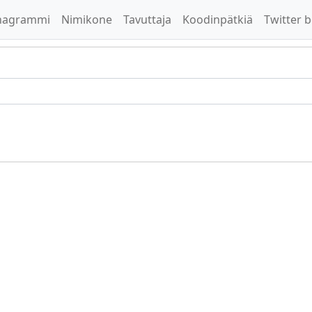
nagrammi
Nimikone
Tavuttaja
Koodinpätkiä
Twitter b