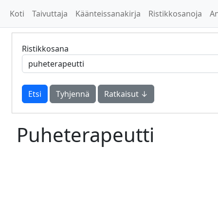
Koti
Taivuttaja
Käänteissanakirja
Ristikkosanoja
A
Ristikkosana
Tyhjennä
Ratkaisut ↓
Puheterapeutti