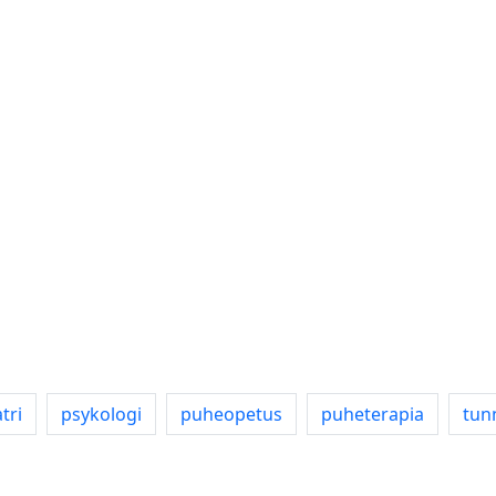
tri
psykologi
puheopetus
puheterapia
tun