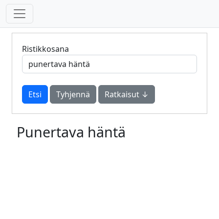
Ristikkosana
Tyhjennä
Ratkaisut ↓
Punertava häntä