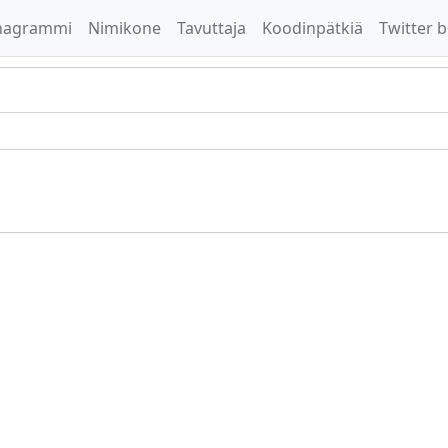
nagrammi
Nimikone
Tavuttaja
Koodinpätkiä
Twitter b