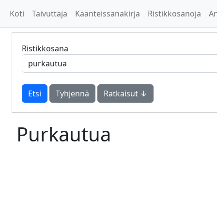
Koti
Taivuttaja
Käänteissanakirja
Ristikkosanoja
A
Ristikkosana
Tyhjennä
Ratkaisut ↓
Purkautua